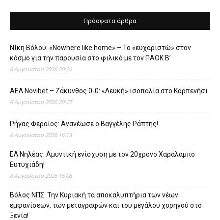
Πρόσφατα άρθρα
Νίκη Βόλου: «Nowhere like home» – Το «ευχαριστώ» στον
κόσμο για την παρουσία στο φιλικό με τον ΠΑΟΚ Β’
6 Αυγούστου 2026 20:26
ΑΕΛ Novibet – Ζάκυνθος 0-0: «Λευκή» ισοπαλία στο Καρπενήσι
6 Αυγούστου 2026 20:17
Ρήγας Φεραίος: Ανανέωσε ο Βαγγέλης Ράπτης!
6 Αυγούστου 2026 16:13
ΕΛ Νηλέας: Αμυντική ενίσχυση με τον 20χρονο Χαράλαμπο
Ευτυχιάδη!
6 Αυγούστου 2026 16:08
Βόλος ΝΠΣ: Την Κυριακή τα αποκαλυπτήρια των νέων
εμφανίσεων, των μεταγραφών και του μεγάλου χορηγού στο
Ξενία!