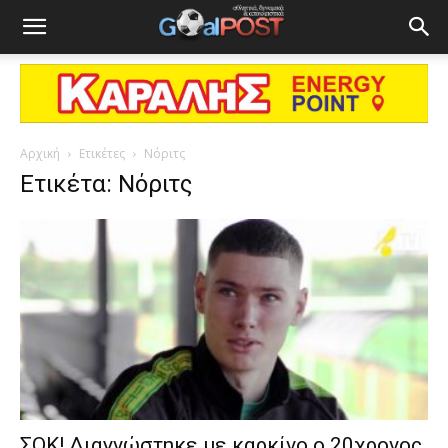
Αρχική
Ετικέτες
Νόριτς
Ετικέτα: Νόριτς
ΣΟΚ! Διαγνώστηκε με καρκίνο ο 20χρονος