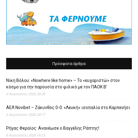
Πρόσφατα άρθρα
Νίκη Βόλου: «Nowhere like home» – Το «ευχαριστώ» στον
κόσμο για την παρουσία στο φιλικό με τον ΠΑΟΚ Β’
6 Αυγούστου 2026 20:26
ΑΕΛ Novibet – Ζάκυνθος 0-0: «Λευκή» ισοπαλία στο Καρπενήσι
6 Αυγούστου 2026 20:17
Ρήγας Φεραίος: Ανανέωσε ο Βαγγέλης Ράπτης!
6 Αυγούστου 2026 16:13