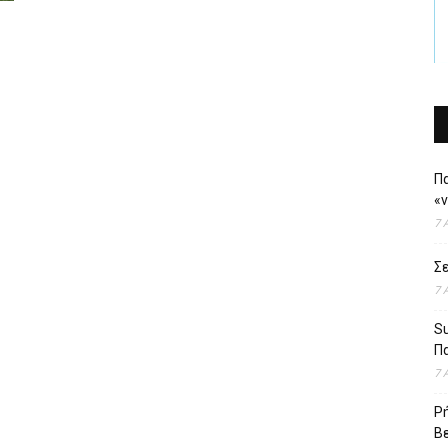
Πα
«
7 
Σε
7 
Su
Πα
7 
Ρή
Βε