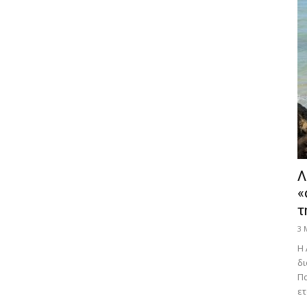
Λ
«
τ
3 
Η 
δι
Πα
ετ