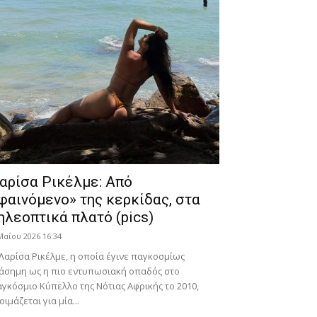
αρίσα Ρικέλμε: Από
φαινόμενο» της κερκίδας, στα
ηλεοπτικά πλατό (pics)
Μαΐου 2026 16:34
Λαρίσα Ρικέλμε, η οποία έγινε παγκοσμίως
άσημη ως η πιο εντυπωσιακή οπαδός στο
γκόσμιο Κύπελλο της Νότιας Αφρικής το 2010,
οιμάζεται για μία...