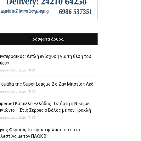
Πρόσφατα άρθρα
νσερραϊκός: Διπλή ενίσχυση για τη θέση του
νέου»
Αυγούστου 2026 19:21
 ομάδα της Super League 2 o Ζαν Μπατίστ Λεό
Αυγούστου 2026 18:56
perbet Κύπελλο Ελλάδας: Τετάρτη η Νίκη με
νιώνιο – Στις Σέρρες ο Βόλος με τον Ηρακλή
Αυγούστου 2026 17:55
γας Φεραίος: Ιστορικό φιλικό τεστ στο
λεστίνο με τον ΠΑΟΚ Β’!