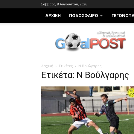
Σάββατο, 8 Αυγούστου, 2026
ΑΡΧΙΚΗ
ΠΟΔΌΣΦΑΙΡΟ
ΓΕΓΟΝΌΤ
Goalpost.gr
Αρχική
Ετικέτες
Ν Βούλγαρης
Ετικέτα: Ν Βούλγαρης