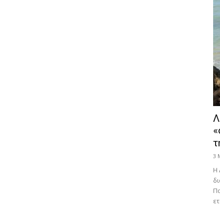
Λ
«
τ
3 
Η 
δι
Πα
ετ