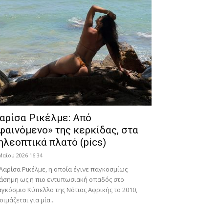
αρίσα Ρικέλμε: Από
φαινόμενο» της κερκίδας, στα
ηλεοπτικά πλατό (pics)
Μαΐου 2026 16:34
Λαρίσα Ρικέλμε, η οποία έγινε παγκοσμίως
άσημη ως η πιο εντυπωσιακή οπαδός στο
γκόσμιο Κύπελλο της Νότιας Αφρικής το 2010,
οιμάζεται για μία...