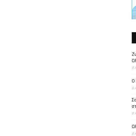
Ζ
Ολ
8 
O 
8 
Σ
στ
8 
Ο
8 