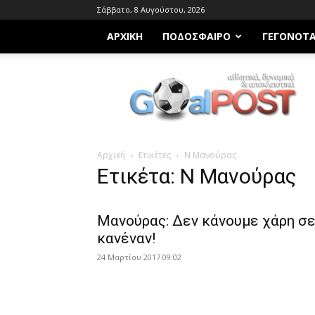
Σάββατο, 8 Αυγούστου, 2026
ΑΡΧΙΚΗ
ΠΟΔΌΣΦΑΙΡΟ
ΓΕΓΟΝΌΤ
Goalpost.gr
Αρχική
Ετικέτες
Ν Μανούρας
Ετικέτα: Ν Μανούρας
Μανούρας: Δεν κάνουμε χάρη σ
κανέναν!
24 Μαρτίου 2017 09:02