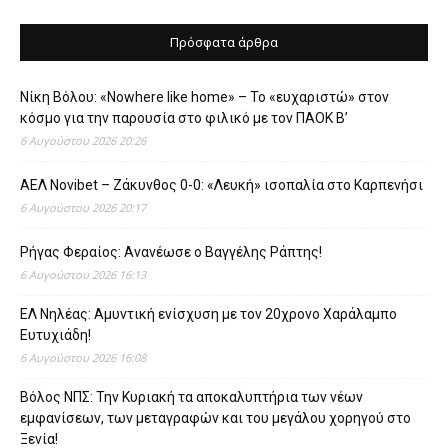
Πρόσφατα άρθρα
Νίκη Βόλου: «Nowhere like home» – Το «ευχαριστώ» στον
κόσμο για την παρουσία στο φιλικό με τον ΠΑΟΚ Β’
6 Αυγούστου 2026 20:26
ΑΕΛ Novibet – Ζάκυνθος 0-0: «Λευκή» ισοπαλία στο Καρπενήσι
6 Αυγούστου 2026 20:17
Ρήγας Φεραίος: Ανανέωσε ο Βαγγέλης Ράπτης!
6 Αυγούστου 2026 16:13
ΕΛ Νηλέας: Αμυντική ενίσχυση με τον 20χρονο Χαράλαμπο
Ευτυχιάδη!
6 Αυγούστου 2026 16:08
Βόλος ΝΠΣ: Την Κυριακή τα αποκαλυπτήρια των νέων
εμφανίσεων, των μεταγραφών και του μεγάλου χορηγού στο
Ξενία!