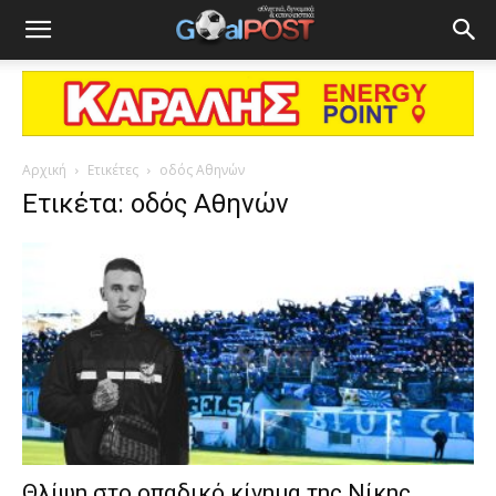
Αρχική
Ετικέτες
οδός Αθηνών
Ετικέτα: οδός Αθηνών
Θλίψη στο οπαδικό κίνημα της Νίκης