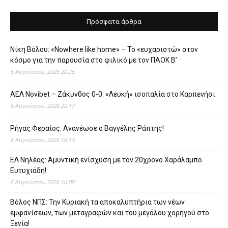
Πρόσφατα άρθρα
Νίκη Βόλου: «Nowhere like home» – Το «ευχαριστώ» στον
κόσμο για την παρουσία στο φιλικό με τον ΠΑΟΚ Β’
6 Αυγούστου 2026 20:26
ΑΕΛ Novibet – Ζάκυνθος 0-0: «Λευκή» ισοπαλία στο Καρπενήσι
6 Αυγούστου 2026 20:17
Ρήγας Φεραίος: Ανανέωσε ο Βαγγέλης Ράπτης!
6 Αυγούστου 2026 16:13
ΕΛ Νηλέας: Αμυντική ενίσχυση με τον 20χρονο Χαράλαμπο
Ευτυχιάδη!
6 Αυγούστου 2026 16:08
Βόλος ΝΠΣ: Την Κυριακή τα αποκαλυπτήρια των νέων
εμφανίσεων, των μεταγραφών και του μεγάλου χορηγού στο
Ξενία!