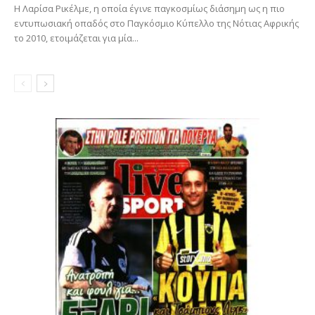
Η Λαρίσα Ρικέλμε, η οποία έγινε παγκοσμίως διάσημη ως η πιο
εντυπωσιακή οπαδός στο Παγκόσμιο Κύπελλο της Νότιας Αφρικής
το 2010, ετοιμάζεται για μία...