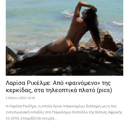
Λαρίσα Ρικέλμε: Από «φαινόμενο» της
κερκίδας, στα τηλεοπτικά πλατό (pics)
3 Μαΐου 2026 16:34
Η Λαρίσα Ρικέλμε, η οποία έγινε παγκοσμίως διάσημη ως η πιο
εντυπωσιακή οπαδός στο Παγκόσμιο Κύπελλο της Νότιας Αφρικής
το 2010, ετοιμάζεται για μία...