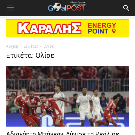
Αρχική
Ετικέτες
Ολίσε
Ετικέτα: Ολίσε
Αδιανόητη Μπάγερν: Λύγισε τη Ρεάλ σε