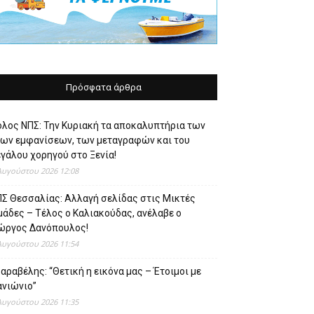
Πρόσφατα άρθρα
όλος ΝΠΣ: Την Κυριακή τα αποκαλυπτήρια των
έων εμφανίσεων, των μεταγραφών και του
γάλου χορηγού στο Ξενία!
Αυγούστου 2026 12:08
ΠΣ Θεσσαλίας: Αλλαγή σελίδας στις Μικτές
άδες – Τέλος ο Καλιακούδας, ανέλαβε ο
ιώργος Δανόπουλος!
Αυγούστου 2026 11:54
αραβέλης: “Θετική η εικόνα μας – Έτοιμοι με
ανιώνιο”
Αυγούστου 2026 11:35