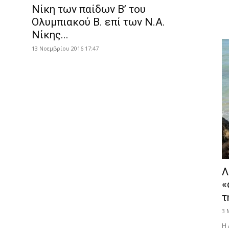
Νίκη των παίδων Β’ του
Ολυμπιακού Β. επί των Ν.Α.
Νίκης...
13 Νοεμβρίου 2016 17:47
Λ
«
τ
3 
Η 