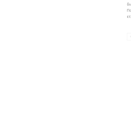
δι
Πα
ετ