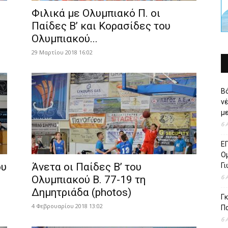
Φιλικά με Ολυμπιακό Π. οι
Παίδες Β’ και Κορασίδες του
Ολυμπιακού...
29 Μαρτίου 2018 16:02
Β
ν
με
6 
Ε
Ομ
ου
Άνετα οι Παίδες Β’ του
Γ
6 
Ολυμπιακού Β. 77-19 τη
Δημητριάδα (photos)
Γκ
4 Φεβρουαρίου 2018 13:02
Π
6 