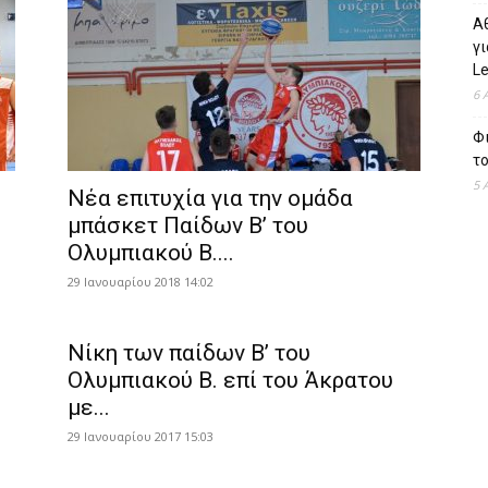
Α
γι
L
6 
Φι
το
5 
Νέα επιτυχία για την ομάδα
μπάσκετ Παίδων Β’ του
Ολυμπιακού Β....
29 Ιανουαρίου 2018 14:02
Νίκη των παίδων Β’ του
Ολυμπιακού Β. επί του Άκρατου
με...
29 Ιανουαρίου 2017 15:03