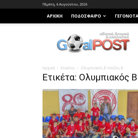
Πέμπτη, 6 Αυγούστου, 2026
ΑΡΧΙΚΗ
ΠΟΔΌΣΦΑΙΡΟ
ΓΕΓΟΝΌΤ
Goalpost.gr
Αρχική
Ετικέτες
Ολυμπιακός Β παίδες Β
Ετικέτα: Ολυμπιακός Β