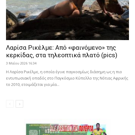
Λαρίσα Ρικέλμε: Από «φαινόμενο» της
κερκίδας, στα τηλεοπτικά πλατό (pics)
3 Μαΐου 2026 16:34
Η Λαρίσα Ρικέλμε, η οποία έγινε παγκοσμίως διάσημη ως η πιο
εντυπωσιακή οπαδός στο Παγκόσμιο Κύπελλο της Νότιας Αφρικής
το 2010, ετοιμάζεται για μία...