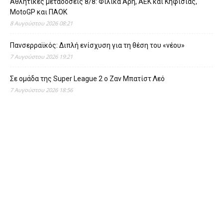
Αθλητικές μεταδόσεις 8/8: Φιλικά Άρη, ΑΕΚ και Κηφισιάς,
MotoGP και ΠΑΟΚ
8 Αυγούστου 2026 08:21
Πανσερραϊκός: Διπλή ενίσχυση για τη θέση του «νέου»
7 Αυγούστου 2026 19:21
Σε ομάδα της Super League 2 o Ζαν Μπατίστ Λεό
7 Αυγούστου 2026 18:56