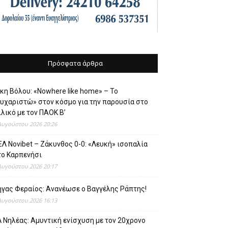
Πρόσφατα άρθρα
κη Βόλου: «Nowhere like home» – Το
ευχαριστώ» στον κόσμο για την παρουσία στο
λικό με τον ΠΑΟΚ Β’
Αυγούστου 2026 20:26
Λ Novibet – Ζάκυνθος 0-0: «Λευκή» ισοπαλία
το Καρπενήσι
Αυγούστου 2026 20:17
ήγας Φεραίος: Ανανέωσε ο Βαγγέλης Ράπτης!
Αυγούστου 2026 16:13
 Νηλέας: Αμυντική ενίσχυση με τον 20χρονο