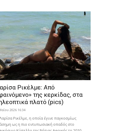
αρίσα Ρικέλμε: Από
φαινόμενο» της κερκίδας, στα
ηλεοπτικά πλατό (pics)
Μαΐου 2026 16:34
Λαρίσα Ρικέλμε, η οποία έγινε παγκοσμίως
άσημη ως η πιο εντυπωσιακή οπαδός στο
γκόσμιο Κύπελλο της Νότιας Αφρικής το 2010,