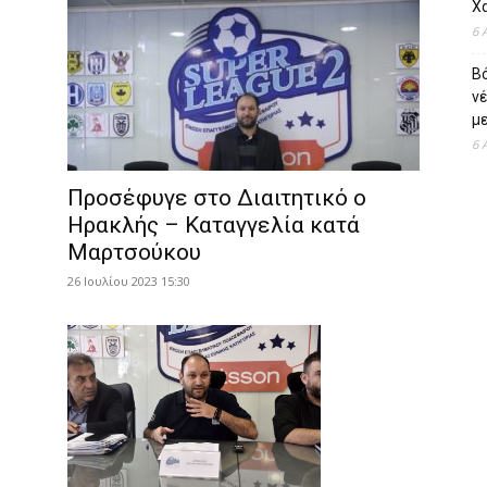
Χ
6 
Β
ν
με
6 
Προσέφυγε στο Διαιτητικό ο
Ηρακλής – Καταγγελία κατά
Μαρτσούκου
26 Ιουλίου 2023 15:30