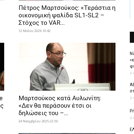
Πέτρος Μαρτσούκος: «Τεράστια η
.
οικονομική ψαλίδα SL1-SL2 –
Στόχος το VAR...
12 Μαΐου 2026 10:42
Νί
«
φι
6 
ΑΕ
σ
e
Μαρτσούκος κατά Αυλωνίτη:
6 
ές
«Δεν θα περάσουν έτσι οι
Ρ
δηλώσεις του –...
6 
24 Νοεμβρίου 2025 22:36
ΕΛ