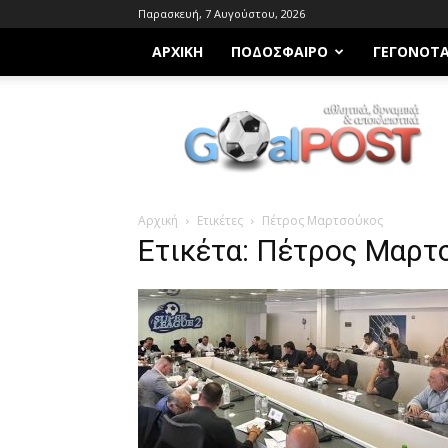
Παρασκευή, 7 Αυγούστου, 2026
ΑΡΧΙΚΗ
ΠΟΔΌΣΦΑΙΡΟ
ΓΕΓΟΝΌΤ
Goalpost.gr
Αρχική
Ετικέτες
Πέτρος Μαρτσούκος
Ετικέτα: Πέτρος Μαρτ