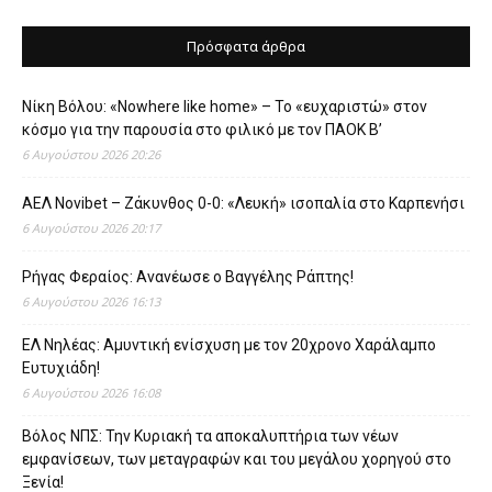
Πρόσφατα άρθρα
Νίκη Βόλου: «Nowhere like home» – Το «ευχαριστώ» στον
κόσμο για την παρουσία στο φιλικό με τον ΠΑΟΚ Β’
6 Αυγούστου 2026 20:26
ΑΕΛ Novibet – Ζάκυνθος 0-0: «Λευκή» ισοπαλία στο Καρπενήσι
6 Αυγούστου 2026 20:17
Ρήγας Φεραίος: Ανανέωσε ο Βαγγέλης Ράπτης!
6 Αυγούστου 2026 16:13
ΕΛ Νηλέας: Αμυντική ενίσχυση με τον 20χρονο Χαράλαμπο
Ευτυχιάδη!
6 Αυγούστου 2026 16:08
Βόλος ΝΠΣ: Την Κυριακή τα αποκαλυπτήρια των νέων
εμφανίσεων, των μεταγραφών και του μεγάλου χορηγού στο
Ξενία!