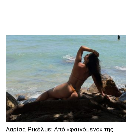
Λαρίσα Ρικέλμε: Από «φαινόμενο» της