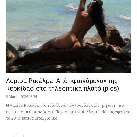
Λαρίσα Ρικέλμε: Από «φαινόμενο» της
κερκίδας, στα τηλεοπτικά πλατό (pics)
3 Μαΐου 2026 16:34
Η Λαρίσα Ρικέλμε, η οποία έγινε παγκοσμίως διάσημη ως η πιο
εντυπωσιακή οπαδός στο Παγκόσμιο Κύπελλο της Νότιας Αφρικής
το 2010, ετοιμάζεται για μία...