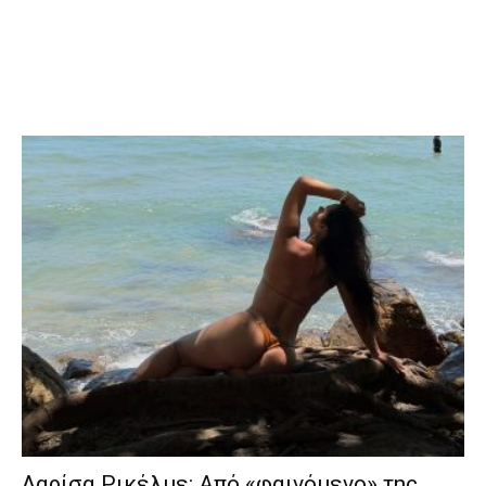
Λαρίσα Ρικέλμε: Από «φαινόμενο» της