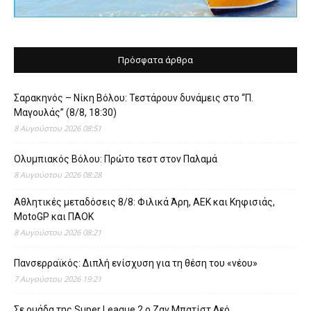
Πρόσφατα άρθρα
Σαρακηνός – Νίκη Βόλου: Τεστάρουν δυνάμεις στο “Π.
Μαγουλάς” (8/8, 18:30)
8 Αυγούστου 2026 08:51
Ολυμπιακός Βόλου: Πρώτο τεστ στον Παλαμά
8 Αυγούστου 2026 08:28
Αθλητικές μεταδόσεις 8/8: Φιλικά Άρη, ΑΕΚ και Κηφισιάς,
MotoGP και ΠΑΟΚ
8 Αυγούστου 2026 08:21
Πανσερραϊκός: Διπλή ενίσχυση για τη θέση του «νέου»
7 Αυγούστου 2026 19:21
Σε ομάδα της Super League 2 o Ζαν Μπατίστ Λεό