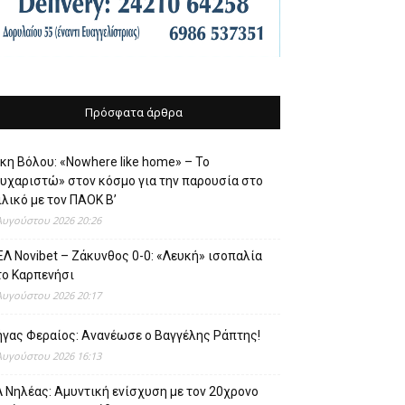
Πρόσφατα άρθρα
κη Βόλου: «Nowhere like home» – Το
ευχαριστώ» στον κόσμο για την παρουσία στο
λικό με τον ΠΑΟΚ Β’
Αυγούστου 2026 20:26
Λ Novibet – Ζάκυνθος 0-0: «Λευκή» ισοπαλία
το Καρπενήσι
Αυγούστου 2026 20:17
ήγας Φεραίος: Ανανέωσε ο Βαγγέλης Ράπτης!
Αυγούστου 2026 16:13
 Νηλέας: Αμυντική ενίσχυση με τον 20χρονο