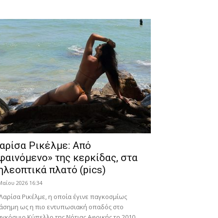
αρίσα Ρικέλμε: Από
φαινόμενο» της κερκίδας, στα
ηλεοπτικά πλατό (pics)
Μαΐου 2026 16:34
Λαρίσα Ρικέλμε, η οποία έγινε παγκοσμίως
άσημη ως η πιο εντυπωσιακή οπαδός στο
γκόσμιο Κύπελλο της Νότιας Αφρικής το 2010,