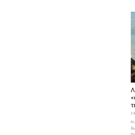
Λ
«
τ
3 
Η 
δι
Πα