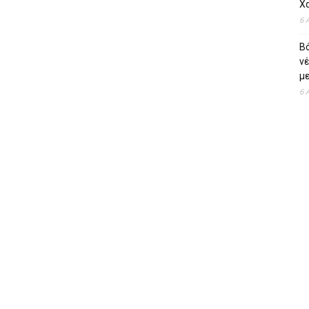
Χ
6 
Β
ν
με
6 