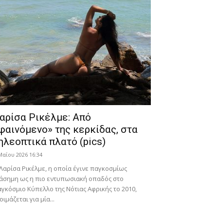
αρίσα Ρικέλμε: Από
φαινόμενο» της κερκίδας, στα
ηλεοπτικά πλατό (pics)
Μαΐου 2026 16:34
Λαρίσα Ρικέλμε, η οποία έγινε παγκοσμίως
άσημη ως η πιο εντυπωσιακή οπαδός στο
γκόσμιο Κύπελλο της Νότιας Αφρικής το 2010,
οιμάζεται για μία...