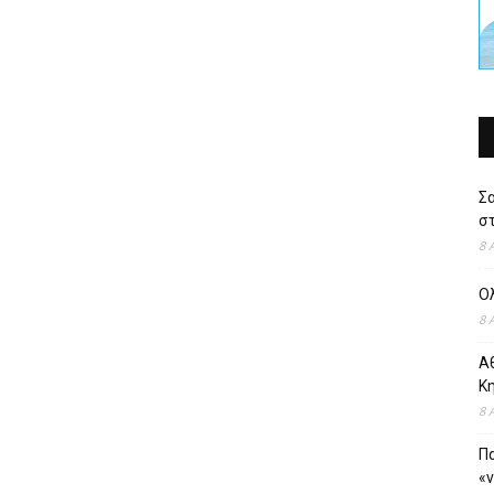
Σ
στ
8 
Ο
8 
Αθ
Κ
8 
Πα
«