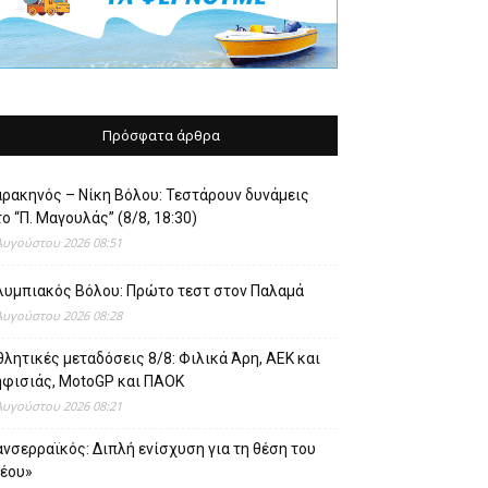
Πρόσφατα άρθρα
αρακηνός – Νίκη Βόλου: Τεστάρουν δυνάμεις
ο “Π. Μαγουλάς” (8/8, 18:30)
Αυγούστου 2026 08:51
λυμπιακός Βόλου: Πρώτο τεστ στον Παλαμά
Αυγούστου 2026 08:28
λητικές μεταδόσεις 8/8: Φιλικά Άρη, ΑΕΚ και
ηφισιάς, MotoGP και ΠΑΟΚ
Αυγούστου 2026 08:21
νσερραϊκός: Διπλή ενίσχυση για τη θέση του
νέου»