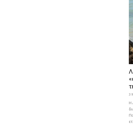
Λ
«
τ
3 
Η 
δι
Πα
ετ