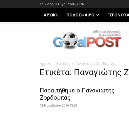
Σάββατο, 8 Αυγούστου, 2026
ΑΡΧΙΚΗ
ΠΟΔΌΣΦΑΙΡΟ
ΓΕΓΟΝΌΤ
Goalpost.gr
Αρχική
Ετικέτες
Παναγιώτης Ζορδόμπας
Ετικέτα: Παναγιώτης 
Παραιτήθηκε ο Παναγιώτης
Ζορδομπάς
12 Νοεμβρίου 2016 18:52