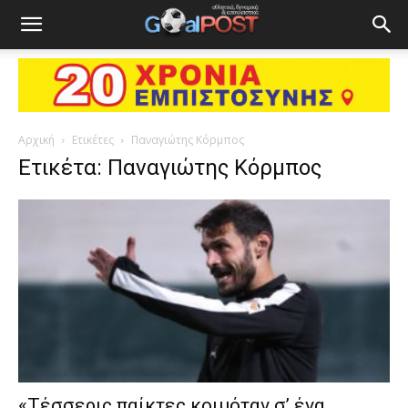
Αρχική
Ετικέτες
Παναγιώτης Κόρμπος
Ετικέτα: Παναγιώτης Κόρμπος
«Τέσσερις παίκτες κοιμόταν σ’ ένα