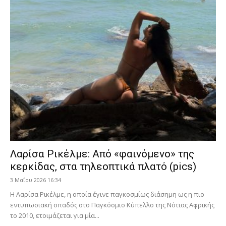
Λαρίσα Ρικέλμε: Από «φαινόμενο» της
κερκίδας, στα τηλεοπτικά πλατό (pics)
3 Μαΐου 2026 16:34
Η Λαρίσα Ρικέλμε, η οποία έγινε παγκοσμίως διάσημη ως η πιο
εντυπωσιακή οπαδός στο Παγκόσμιο Κύπελλο της Νότιας Αφρικής
το 2010, ετοιμάζεται για μία...