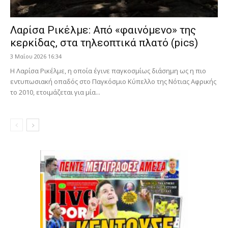
Λαρίσα Ρικέλμε: Από «φαινόμενο» της
κερκίδας, στα τηλεοπτικά πλατό (pics)
3 Μαΐου 2026 16:34
Η Λαρίσα Ρικέλμε, η οποία έγινε παγκοσμίως διάσημη ως η πιο
εντυπωσιακή οπαδός στο Παγκόσμιο Κύπελλο της Νότιας Αφρικής
το 2010, ετοιμάζεται για μία...