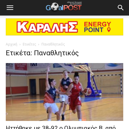
Αρχική
Ετικέτες
Παναθλητικός
Ετικέτα: Παναθλητικός
Ηττήθηκε με 38-92 ο Ολυμπιακός Β. από