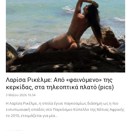
Λαρίσα Ρικέλμε: Από «φαινόμενο» της
κερκίδας, στα τηλεοπτικά πλατό (pics)
3 Μαΐου 2026 16:34
Η Λαρίσα Ρικέλμε, η οποία έγινε παγκοσμίως διάσημη ως η πιο
εντυπωσιακή οπαδός στο Παγκόσμιο Κύπελλο της Νότιας Αφρικής
το 2010, ετοιμάζεται για μία...