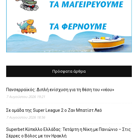
Πρόσφατα άρθρα
Πανσερραϊκός: Διπλή ενίσχυση για τη θέση του «νέου»
7 Αυγούστου 2026 19:21
Σε ομάδα της Super League 2 o Ζαν Μπατίστ Λεό
7 Αυγούστου 2026 18:56
Superbet Κύπελλο Ελλάδας: Τετάρτη η Νίκη με Πανιώνιο – Στις
Σέρρες ο Βόλος με τον Ηρακλή