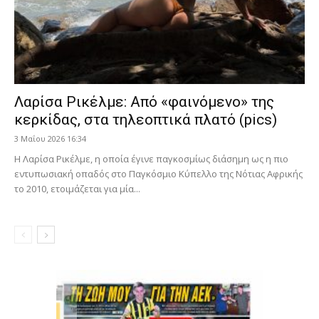
Λαρίσα Ρικέλμε: Από «φαινόμενο» της
κερκίδας, στα τηλεοπτικά πλατό (pics)
3 Μαΐου 2026 16:34
Η Λαρίσα Ρικέλμε, η οποία έγινε παγκοσμίως διάσημη ως η πιο
εντυπωσιακή οπαδός στο Παγκόσμιο Κύπελλο της Νότιας Αφρικής
το 2010, ετοιμάζεται για μία...