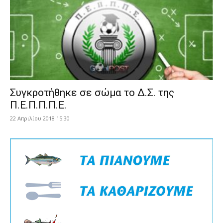
Συγκροτήθηκε σε σώμα το Δ.Σ. της
Π.Ε.Π.Π.Π.Ε.
22 Απριλίου 2018 15:30