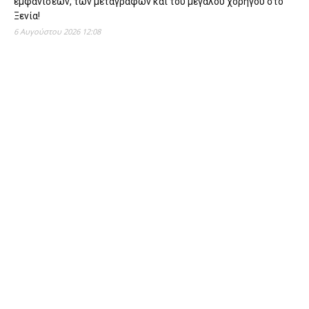
εμφανίσεων, των μεταγραφών και του μεγάλου χορηγού στο
Ξενία!
6 Αυγούστου 2026 12:08