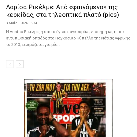
Λαρίσα Ρικέλμε: Από «φαινόμενο» της
κερκίδας, στα τηλεοπτικά πλατό (pics)
3 Μαΐου 2026 16:34
Η Λαρίσα Ρικέλμε, η οποία έγινε παγκοσμίως διάσημη ως η πιο
εντυπωσιακή οπαδός στο Παγκόσμιο Κύπελλο της Νότιας Αφρικής
το 2010, ετοιμάζεται για μία...