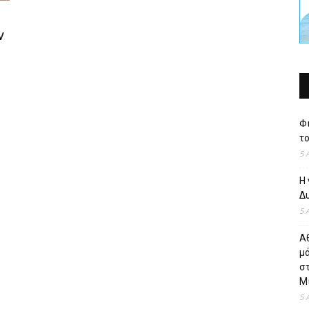
ν
Φι
το
5 
Η 
Δυ
5 
Α
μ
σ
Μί
5 