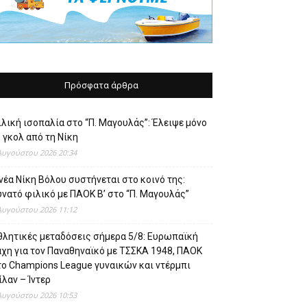
Πρόσφατα άρθρα
λική ισοπαλία στο “Π. Μαγουλάς”: Έλειψε μόνο
 γκολ από τη Νίκη
Αυγούστου 2026 20:34
νέα Νίκη Βόλου συστήνεται στο κοινό της:
νατό φιλικό με ΠΑΟΚ Β’ στο “Π. Μαγουλάς”
Αυγούστου 2026 11:12
θλητικές μεταδόσεις σήμερα 5/8: Ευρωπαϊκή
άχη για τον Παναθηναϊκό με ΤΣΣΚΑ 1948, ΠΑΟΚ
το Champions League γυναικών και ντέρμπι
λαν – Ίντερ
Αυγούστου 2026 10:53