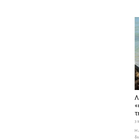
Λ
«
τ
3 
Η 
δι