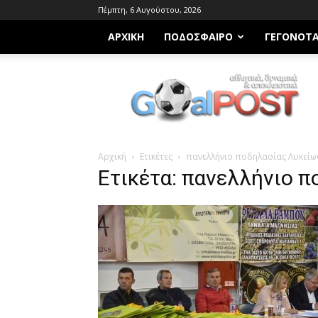
Πέμπτη, 6 Αυγούστου, 2026
ΑΡΧΙΚΗ
ΠΟΔΌΣΦΑΙΡΟ
ΓΕΓΟΝΌΤ
Goalpost.gr
Αρχική
Ετικέτες
πανελλήνιο ποδηλασίας Λυκείω
Ετικέτα: πανελλήνιο 