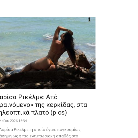
αρίσα Ρικέλμε: Από
φαινόμενο» της κερκίδας, στα
ηλεοπτικά πλατό (pics)
Μαΐου 2026 16:34
Λαρίσα Ρικέλμε, η οποία έγινε παγκοσμίως
άσημη ως η πιο εντυπωσιακή οπαδός στο