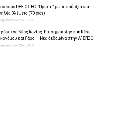
romitos DEEDIT FC: “Πρώτη” με αισιοδοξία και
ηλές βλέψεις (70 pics)
Αυγούστου 2026 21:20
ρόμητος Νέας Ιωνίας: Επισημοποίησε με Κέρι,
κονόμου και Γάρο! – Νέα δεδομένα στην Α’ ΕΠΣΘ
Αυγούστου 2026 20:34