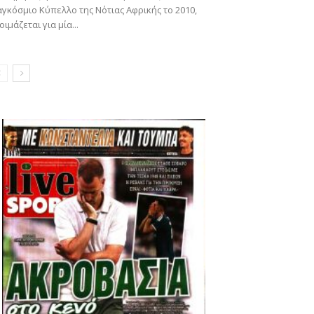
γκόσμιο Κύπελλο της Νότιας Αφρικής το 2010,
οιμάζεται για μία...