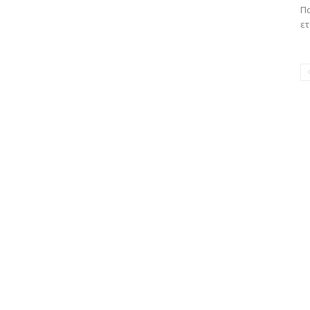
Πα
ετ