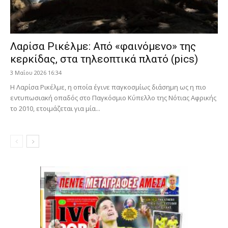
Λαρίσα Ρικέλμε: Από «φαινόμενο» της
κερκίδας, στα τηλεοπτικά πλατό (pics)
3 Μαΐου 2026 16:34
Η Λαρίσα Ρικέλμε, η οποία έγινε παγκοσμίως διάσημη ως η πιο
εντυπωσιακή οπαδός στο Παγκόσμιο Κύπελλο της Νότιας Αφρικής
το 2010, ετοιμάζεται για μία...