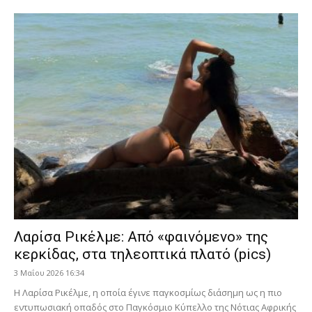
Λαρίσα Ρικέλμε: Από «φαινόμενο» της
κερκίδας, στα τηλεοπτικά πλατό (pics)
3 Μαΐου 2026 16:34
Η Λαρίσα Ρικέλμε, η οποία έγινε παγκοσμίως διάσημη ως η πιο
εντυπωσιακή οπαδός στο Παγκόσμιο Κύπελλο της Νότιας Αφρικής