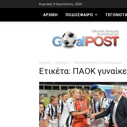
Κυριακή, 9 Αυγούστου, 2026
ΑΡΧΙΚΗ
ΠΟΔΌΣΦΑΙΡΟ
ΓΕΓΟΝΌΤ
Goalpost.gr
Αρχική
Ετικέτες
ΠΑΟΚ γυναίκες ποδόσφαιρο
Ετικέτα: ΠΑΟΚ γυναίκ