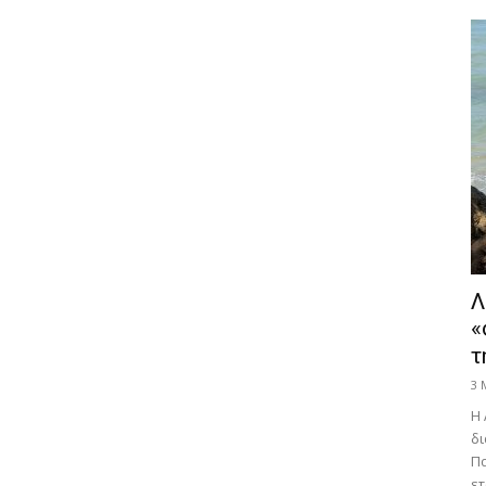
Λ
«
τ
3 
Η 
δι
Πα
ετ