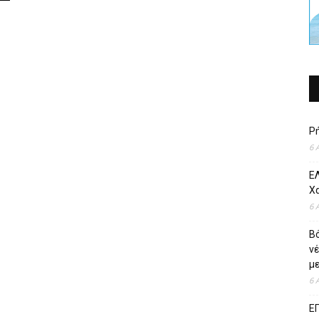
Ρ
6 
ΕΛ
Χ
6 
Β
ν
με
6 
Ε