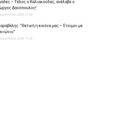
άδες – Τέλος ο Καλιακούδας, ανέλαβε ο
ιώργος Δανόπουλος!
Αυγούστου 2026 11:54
αραβέλης: “Θετική η εικόνα μας – Έτοιμοι με
ανιώνιο”
Αυγούστου 2026 11:35