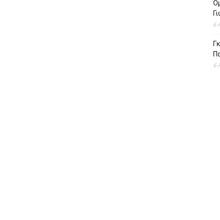
Ομ
Γ
6 
Γκ
Π
6 