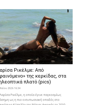
αρίσα Ρικέλμε: Από
φαινόμενο» της κερκίδας, στα
ηλεοπτικά πλατό (pics)
Μαΐου 2026 16:34
Λαρίσα Ρικέλμε, η οποία έγινε παγκοσμίως
άσημη ως η πιο εντυπωσιακή οπαδός στο
γκόσμιο Κύπελλο της Νότιας Αφρικής το 2010,