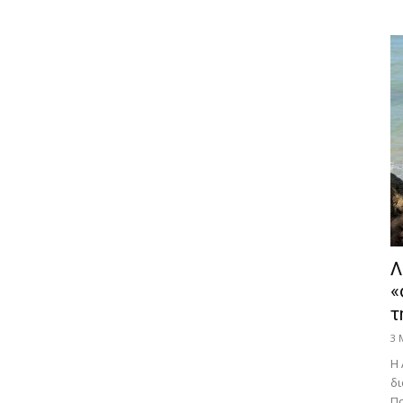
Λ
«
τ
3 
Η 
δι
Πα