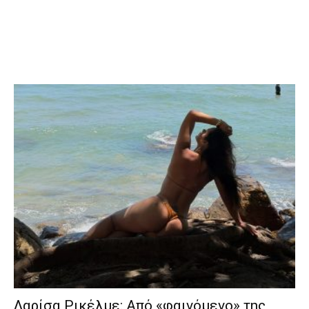
Λαρίσα Ρικέλμε: Από «φαινόμενο» της