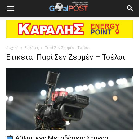
Αρχική
Ετικέτες
Παρί Σεν Ζερμέν – Τσέλσι
Ετικέτα: Παρί Σεν Ζερμέν – Τσέλσι
Αθλητικές Μεταδόσεις Σήμερα