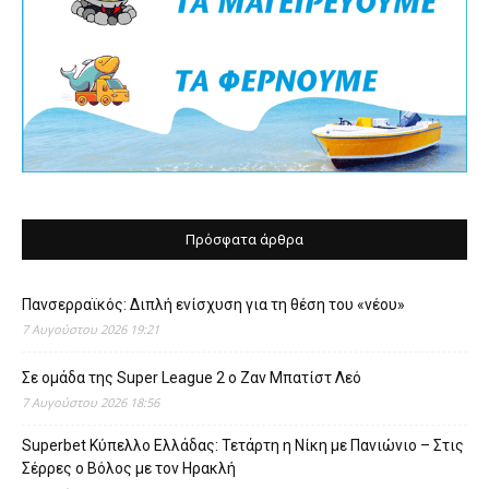
Πρόσφατα άρθρα
Πανσερραϊκός: Διπλή ενίσχυση για τη θέση του «νέου»
7 Αυγούστου 2026 19:21
Σε ομάδα της Super League 2 o Ζαν Μπατίστ Λεό
7 Αυγούστου 2026 18:56
Superbet Κύπελλο Ελλάδας: Τετάρτη η Νίκη με Πανιώνιο – Στις
Σέρρες ο Βόλος με τον Ηρακλή