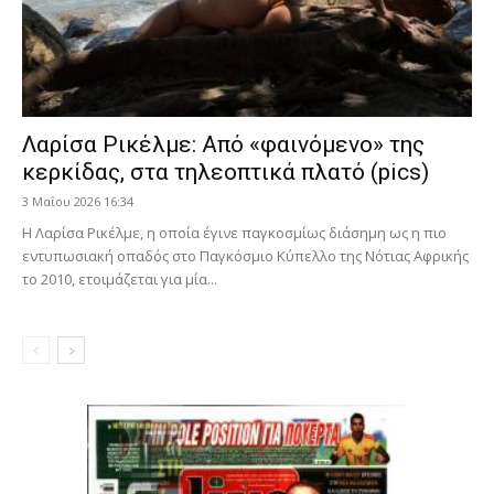
Λαρίσα Ρικέλμε: Από «φαινόμενο» της
κερκίδας, στα τηλεοπτικά πλατό (pics)
3 Μαΐου 2026 16:34
Η Λαρίσα Ρικέλμε, η οποία έγινε παγκοσμίως διάσημη ως η πιο
εντυπωσιακή οπαδός στο Παγκόσμιο Κύπελλο της Νότιας Αφρικής
το 2010, ετοιμάζεται για μία...