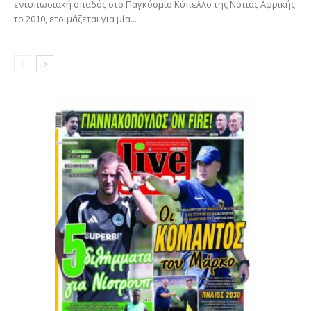
εντυπωσιακή οπαδός στο Παγκόσμιο Κύπελλο της Νότιας Αφρικής
το 2010, ετοιμάζεται για μία...