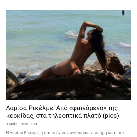
Λαρίσα Ρικέλμε: Από «φαινόμενο» της
κερκίδας, στα τηλεοπτικά πλατό (pics)
3 Μαΐου 2026 16:34
Η Λαρίσα Ρικέλμε, η οποία έγινε παγκοσμίως διάσημη ως η πιο