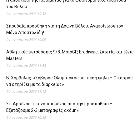
Η αποστολή της Καλαμάτας για το φιλανθρωπικό τουρνουά
του Βόλου
9 Αυγούστου 2026 19:32
Σπουδαία προσθήκη για τη Δάφνη Βόλου: Ανακοίνωσε τον
Μάνο Αποστολίδη!
9 Αυγούστου 2026 19:09
Αθλητικές μεταδόσεις 9/8: MotoGP, Eredivisie, Σκωτία και τένις
Masters
9 Αυγούστου 2026 11:33
Β. Χαρβάλας: «Σοβαρός Ολυμπιακός με πίεση ψηλά – Ο κόσμος
να στηρίξει με τα διαρκείας»
9 Αυγούστου 2026 11:12
Στ. Αρσένος: «Ικανοποιημένος από την προσπάθεια –
Εξετάζουμε 2-3 μεταγραφές ακόμη»
9 Αυγούστου 2026 10:45