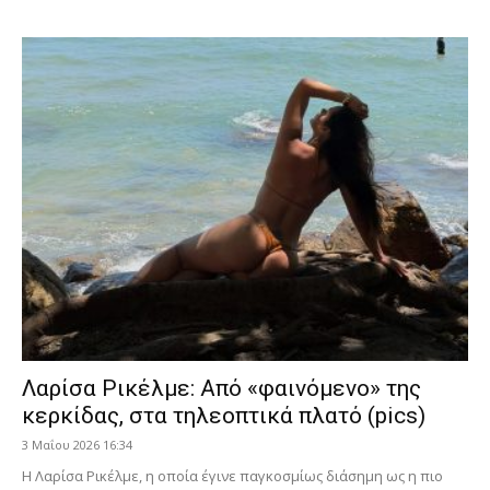
Λαρίσα Ρικέλμε: Από «φαινόμενο» της
κερκίδας, στα τηλεοπτικά πλατό (pics)
3 Μαΐου 2026 16:34
Η Λαρίσα Ρικέλμε, η οποία έγινε παγκοσμίως διάσημη ως η πιο