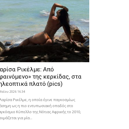
αρίσα Ρικέλμε: Από
φαινόμενο» της κερκίδας, στα
ηλεοπτικά πλατό (pics)
Μαΐου 2026 16:34
Λαρίσα Ρικέλμε, η οποία έγινε παγκοσμίως
άσημη ως η πιο εντυπωσιακή οπαδός στο
γκόσμιο Κύπελλο της Νότιας Αφρικής το 2010,
οιμάζεται για μία...