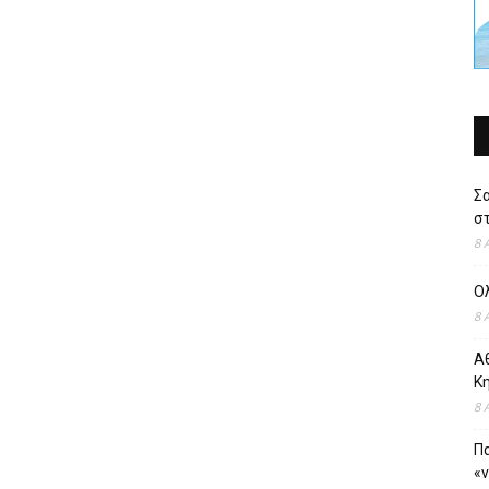
Σ
στ
8 
Ο
8 
Αθ
Κ
8 
Πα
«