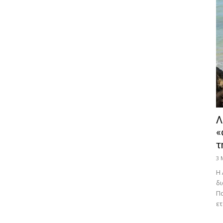
Λ
«
τ
3 
Η 
δι
Πα
ετ