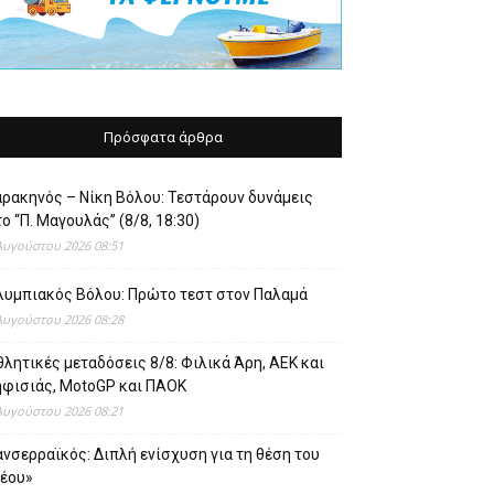
Πρόσφατα άρθρα
αρακηνός – Νίκη Βόλου: Τεστάρουν δυνάμεις
ο “Π. Μαγουλάς” (8/8, 18:30)
Αυγούστου 2026 08:51
λυμπιακός Βόλου: Πρώτο τεστ στον Παλαμά
Αυγούστου 2026 08:28
λητικές μεταδόσεις 8/8: Φιλικά Άρη, ΑΕΚ και
ηφισιάς, MotoGP και ΠΑΟΚ
Αυγούστου 2026 08:21
νσερραϊκός: Διπλή ενίσχυση για τη θέση του
νέου»