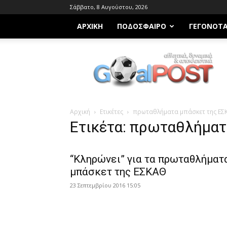
Σάββατο, 8 Αυγούστου, 2026
ΑΡΧΙΚΗ
ΠΟΔΌΣΦΑΙΡΟ
ΓΕΓΟΝΌΤ
Goalpost.gr
Αρχική
Ετικέτες
πρωταθλήματα μπάσκετ της ΕΣ
Ετικέτα: πρωταθλήματ
“Κληρώνει” για τα πρωταθλήματ
μπάσκετ της ΕΣΚΑΘ
23 Σεπτεμβρίου 2016 15:05