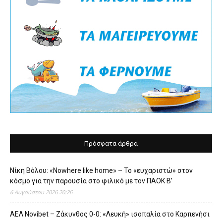
Πρόσφατα άρθρα
Νίκη Βόλου: «Nowhere like home» – Το «ευχαριστώ» στον
κόσμο για την παρουσία στο φιλικό με τον ΠΑΟΚ Β’
6 Αυγούστου 2026 20:26
ΑΕΛ Novibet – Ζάκυνθος 0-0: «Λευκή» ισοπαλία στο Καρπενήσι