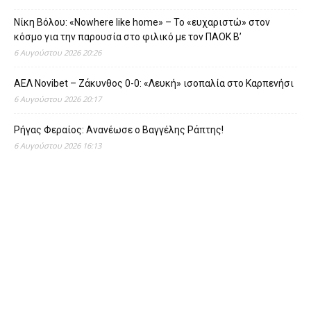
Νίκη Βόλου: «Nowhere like home» – Το «ευχαριστώ» στον
κόσμο για την παρουσία στο φιλικό με τον ΠΑΟΚ Β’
6 Αυγούστου 2026 20:26
ΑΕΛ Novibet – Ζάκυνθος 0-0: «Λευκή» ισοπαλία στο Καρπενήσι
6 Αυγούστου 2026 20:17
Ρήγας Φεραίος: Ανανέωσε ο Βαγγέλης Ράπτης!
6 Αυγούστου 2026 16:13