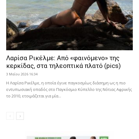
Λαρίσα Ρικέλμε: Από «φαινόμενο» της
κερκίδας, στα τηλεοπτικά πλατό (pics)
3 Μαΐου 2026 16:34
Η Λαρίσα Ρικέλμε, η οποία έγινε παγκοσμίως διάσημη ως η πιο
εντυπωσιακή οπαδός στο Παγκόσμιο Κύπελλο της Νότιας Αφρικής
το 2010, ετοιμάζεται για μία...