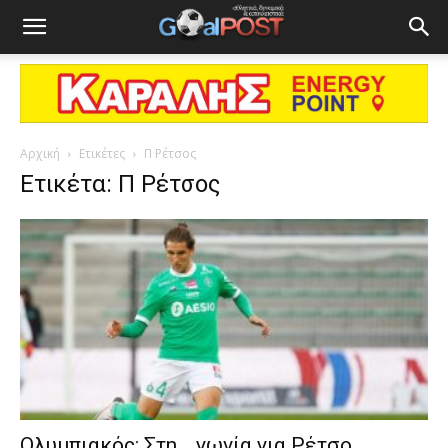
Αρχική
Ετικέτες
Π Ρέτσος
Ετικέτα: Π Ρέτσος
Ολυμπιακός: Στη… γωνία για Ρέτσο