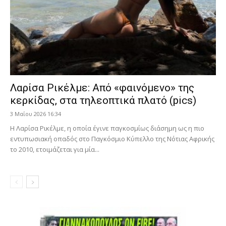
Λαρίσα Ρικέλμε: Από «φαινόμενο» της
κερκίδας, στα τηλεοπτικά πλατό (pics)
3 Μαΐου 2026 16:34
Η Λαρίσα Ρικέλμε, η οποία έγινε παγκοσμίως διάσημη ως η πιο
εντυπωσιακή οπαδός στο Παγκόσμιο Κύπελλο της Νότιας Αφρικής
το 2010, ετοιμάζεται για μία...