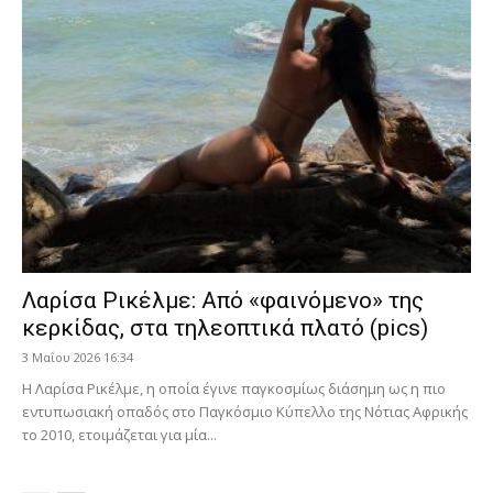
Λαρίσα Ρικέλμε: Από «φαινόμενο» της
κερκίδας, στα τηλεοπτικά πλατό (pics)
3 Μαΐου 2026 16:34
Η Λαρίσα Ρικέλμε, η οποία έγινε παγκοσμίως διάσημη ως η πιο
εντυπωσιακή οπαδός στο Παγκόσμιο Κύπελλο της Νότιας Αφρικής
το 2010, ετοιμάζεται για μία...