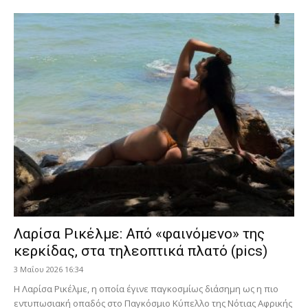
Λαρίσα Ρικέλμε: Από «φαινόμενο» της
κερκίδας, στα τηλεοπτικά πλατό (pics)
3 Μαΐου 2026 16:34
Η Λαρίσα Ρικέλμε, η οποία έγινε παγκοσμίως διάσημη ως η πιο
εντυπωσιακή οπαδός στο Παγκόσμιο Κύπελλο της Νότιας Αφρικής