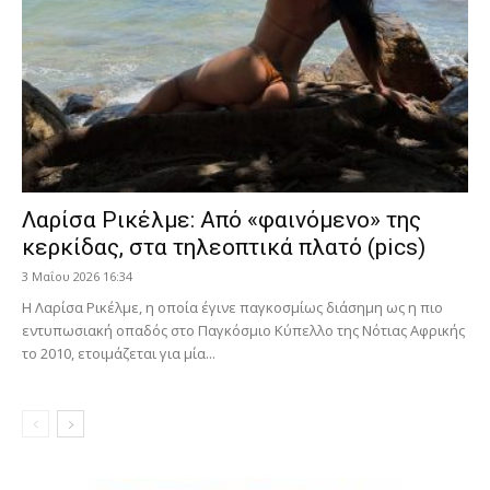
Λαρίσα Ρικέλμε: Από «φαινόμενο» της
κερκίδας, στα τηλεοπτικά πλατό (pics)
3 Μαΐου 2026 16:34
Η Λαρίσα Ρικέλμε, η οποία έγινε παγκοσμίως διάσημη ως η πιο
εντυπωσιακή οπαδός στο Παγκόσμιο Κύπελλο της Νότιας Αφρικής
το 2010, ετοιμάζεται για μία...