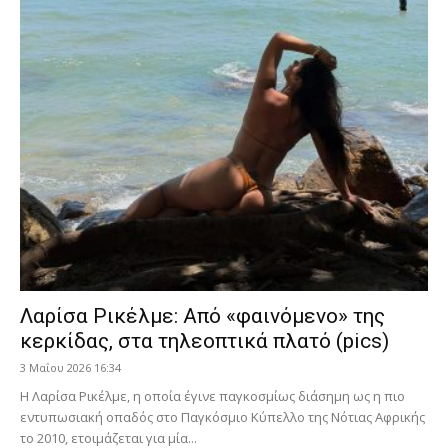
Λαρίσα Ρικέλμε: Από «φαινόμενο» της
κερκίδας, στα τηλεοπτικά πλατό (pics)
3 Μαΐου 2026 16:34
Η Λαρίσα Ρικέλμε, η οποία έγινε παγκοσμίως διάσημη ως η πιο
εντυπωσιακή οπαδός στο Παγκόσμιο Κύπελλο της Νότιας Αφρικής
το 2010, ετοιμάζεται για μία...