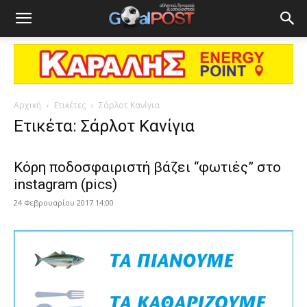
Αρχική
Ετικέτες
Σάρλοτ Κανίγια
Ετικέτα: Σάρλοτ Κανίγια
Κόρη ποδοσφαιριστή βάζει “φωτιές” στο
instagram (pics)
24 Φεβρουαρίου 2017 14:00