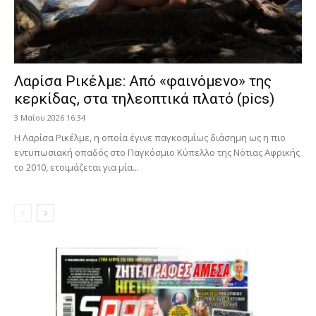
Λαρίσα Ρικέλμε: Από «φαινόμενο» της
κερκίδας, στα τηλεοπτικά πλατό (pics)
3 Μαΐου 2026 16:34
Η Λαρίσα Ρικέλμε, η οποία έγινε παγκοσμίως διάσημη ως η πιο
εντυπωσιακή οπαδός στο Παγκόσμιο Κύπελλο της Νότιας Αφρικής
το 2010, ετοιμάζεται για μία...