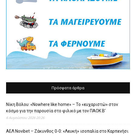
Πρόσφατα άρθρα
Νίκη Βόλου: «Nowhere like home» – Το «ευχαριστώ» στον
κόσμο για την παρουσία στο φιλικό με τον ΠΑΟΚ Β’
6 Αυγούστου 2026 20:26
ΑΕΛ Novibet – Ζάκυνθος 0-0: «Λευκή» ισοπαλία στο Καρπενήσι