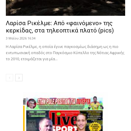
Λαρίσα Ρικέλμε: Από «φαινόμενο» της
κερκίδας, στα τηλεοπτικά πλατό (pics)
3 Μαΐου 2026 16:34
Η Λαρίσα Ρικέλμε, η οποία έγινε παγκοσμίως διάσημη ως η πιο
εντυπωσιακή οπαδός στο Παγκόσμιο Κύπελλο της Νότιας Αφρικής
το 2010, ετοιμάζεται για μία...