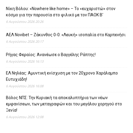
Νίκη Βόλου: «Nowhere like home» – Το «ευχαριστώ» στον
κόσμο για την παρουσία στο φιλικό με τον ΠΑΟΚ Β’
6 Αυγούστου 2026 20:26
ΑΕΛ Novibet – Ζάκυνθος 0-0: «Λευκή» ισοπαλία στο Καρπενήσι
6 Αυγούστου 2026 20:17
Ρήγας Φεραίος: Ανανέωσε ο Βαγγέλης Ράπτης!
6 Αυγούστου 2026 16:13
ΕΛ Νηλέας: Αμυντική ενίσχυση με τον 20χρονο Χαράλαμπο
Ευτυχιάδη!
6 Αυγούστου 2026 16:08
Βόλος ΝΠΣ: Την Κυριακή τα αποκαλυπτήρια των νέων
εμφανίσεων, των μεταγραφών και του μεγάλου χορηγού στο
Ξενία!
6 Αυγούστου 2026 12:08