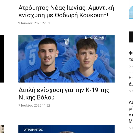
Ατρόμητος Νέας Ιωνίας: Αμυντική
ενίσχυση με Θοδωρή Κουκουτή!
9 Ιουλίου 2026 22:32
Φι
το
5 
Η 
Δυ
Διπλή ενίσχυση για την Κ-19 της
5 
Νίκης Βόλου
Α
7 Ιουλίου 2026 11:32
μ
σ
Μί
5 