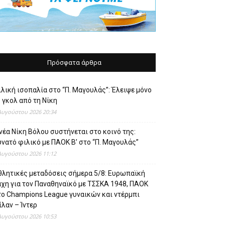
Πρόσφατα άρθρα
λική ισοπαλία στο “Π. Μαγουλάς”: Έλειψε μόνο
 γκολ από τη Νίκη
Αυγούστου 2026 20:34
νέα Νίκη Βόλου συστήνεται στο κοινό της:
νατό φιλικό με ΠΑΟΚ Β’ στο “Π. Μαγουλάς”
Αυγούστου 2026 11:12
θλητικές μεταδόσεις σήμερα 5/8: Ευρωπαϊκή
άχη για τον Παναθηναϊκό με ΤΣΣΚΑ 1948, ΠΑΟΚ
το Champions League γυναικών και ντέρμπι
λαν – Ίντερ
Αυγούστου 2026 10:53