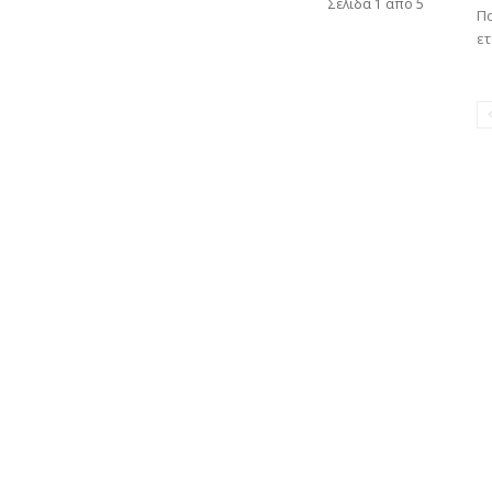
Σελίδα 1 από 5
Πα
ετ