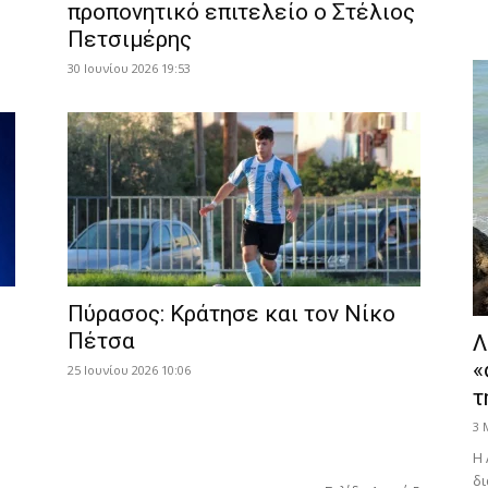
προπονητικό επιτελείο ο Στέλιος
Πετσιμέρης
30 Ιουνίου 2026 19:53
Πύρασος: Κράτησε και τον Νίκο
Πέτσα
Λ
«
25 Ιουνίου 2026 10:06
τ
3 
Η 
δι