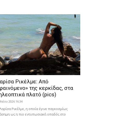
αρίσα Ρικέλμε: Από
φαινόμενο» της κερκίδας, στα
ηλεοπτικά πλατό (pics)
Μαΐου 2026 16:34
Λαρίσα Ρικέλμε, η οποία έγινε παγκοσμίως
άσημη ως η πιο εντυπωσιακή οπαδός στο