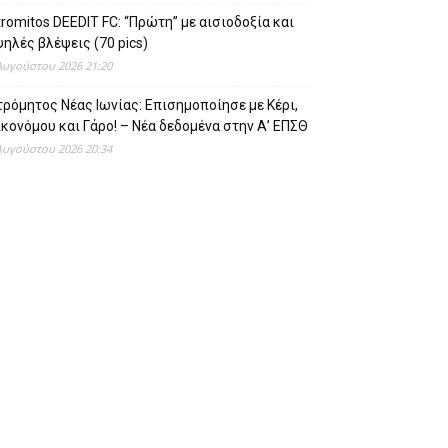
romitos DEEDIT FC: “Πρώτη” με αισιοδοξία και
ηλές βλέψεις (70 pics)
Αυγούστου 2026 21:20
ρόμητος Νέας Ιωνίας: Επισημοποίησε με Κέρι,
κονόμου και Γάρο! – Νέα δεδομένα στην Α’ ΕΠΣΘ
Αυγούστου 2026 20:34