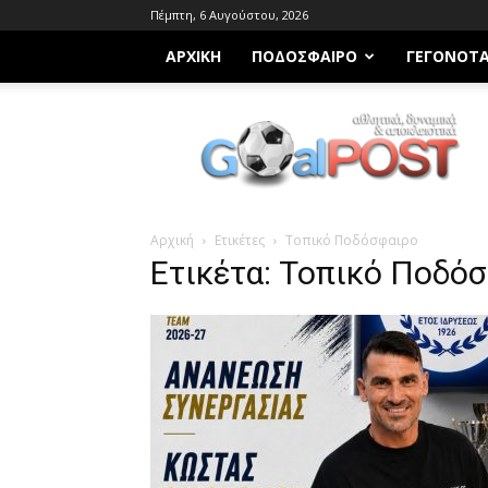
Πέμπτη, 6 Αυγούστου, 2026
ΑΡΧΙΚΗ
ΠΟΔΌΣΦΑΙΡΟ
ΓΕΓΟΝΌΤ
Goalpost.gr
Αρχική
Ετικέτες
Τοπικό Ποδόσφαιρο
Ετικέτα: Τοπικό Ποδό