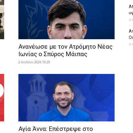
At
υψ
4 
Ατ
Οι
4 
Ανανέωσε με τον Ατρόμητο Νέας
Ιωνίας ο Σπύρος Μάιπας
2 Ιουλίου 2026 19:29
Αγία Άννα: Επέστρεψε στο