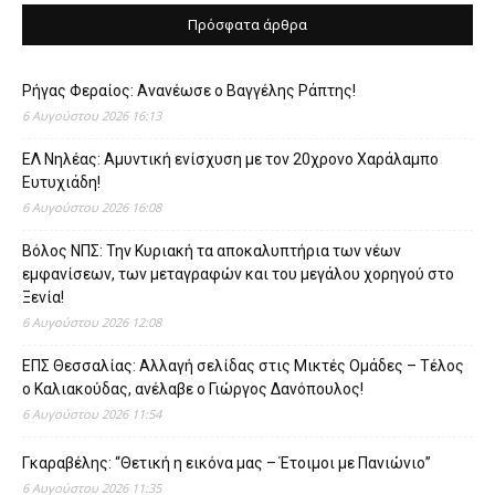
Πρόσφατα άρθρα
Ρήγας Φεραίος: Ανανέωσε ο Βαγγέλης Ράπτης!
6 Αυγούστου 2026 16:13
ΕΛ Νηλέας: Αμυντική ενίσχυση με τον 20χρονο Χαράλαμπο
Ευτυχιάδη!
6 Αυγούστου 2026 16:08
Βόλος ΝΠΣ: Την Κυριακή τα αποκαλυπτήρια των νέων
εμφανίσεων, των μεταγραφών και του μεγάλου χορηγού στο
Ξενία!
6 Αυγούστου 2026 12:08
ΕΠΣ Θεσσαλίας: Αλλαγή σελίδας στις Μικτές Ομάδες – Τέλος
ο Καλιακούδας, ανέλαβε ο Γιώργος Δανόπουλος!
6 Αυγούστου 2026 11:54
Γκαραβέλης: “Θετική η εικόνα μας – Έτοιμοι με Πανιώνιο”
6 Αυγούστου 2026 11:35