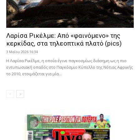
Λαρίσα Ρικέλμε: Από «φαινόμενο» της
κερκίδας, στα τηλεοπτικά πλατό (pics)
3 Μαΐου 2026 16:34
Η Λαρίσα Ρικέλμε, η οποία έγινε παγκοσμίως διάσημη ως η πιο
εντυπωσιακή οπαδός στο Παγκόσμιο Κύπελλο της Νότιας Αφρικής
το 2010, ετοιμάζεται για μία...