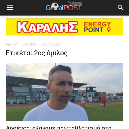
Αρχική
Ετικέτες
2ος όμιλος
Ετικέτα: 2ος όμιλος
Αρσένος: «Κάναμε πρωταθλητισμό στα