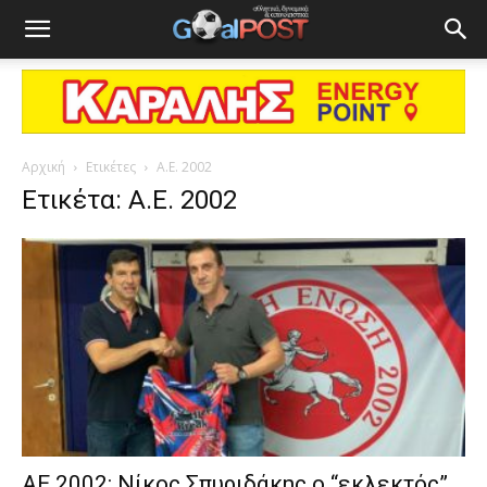
Αρχική
Ετικέτες
A.E. 2002
Ετικέτα: A.E. 2002
ΑΕ 2002: Νίκος Σπυριδάκης ο “εκλεκτός”