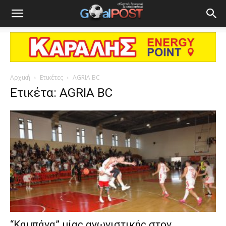
Αρχική
Ετικέτες
AGRIA BC
Ετικέτα: AGRIA BC
“Καμπάνα” μίας αγωνιστικής στον